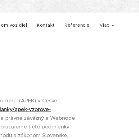
jom vozidiel
Kontakt
Referencie
Viac
komerci (APEK) v Českej
clanky/apek-vzorove-
e je právne záväzný a Webnode
poručujeme tieto podmienky
bchodu a zákonom Slovenskej