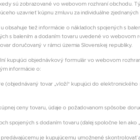
u, kedy sú zobrazované vo webovom rozhraní obchodu. T
eho uzavrieť kúpnu zmluvu za individuálne zjednaných
obsahuje tiež informácie o nákladoch spojených s bale
ných s balením a dodaním tovaru uvedené vo webovom ro
tovar doručovaný v rámci územia Slovenskej republiky.
plní kupujúci objednávkový formulár vo webovom rozhr
ým informácie o:
e (objednávaný tovar „vloží“ kupujúci do elektronické
úpnej ceny tovaru, údaje o požadovanom spôsobe doruč
och spojených s dodaním tovaru (ďalej spoločne len ako 
 predávajúcemu je kupujúcemu umožnené skontrolovať a 