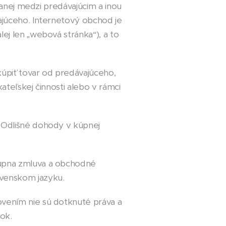
ranej medzi predávajúcim a inou
ajúceho. Internetový obchod je
lej len „webová stránka“), a to
úpiť tovar od predávajúceho,
ateľskej činnosti alebo v rámci
 Odlišné dohody v kúpnej
úpna zmluva a obchodné
venskom jazyku.
vením nie sú dotknuté práva a
ok.