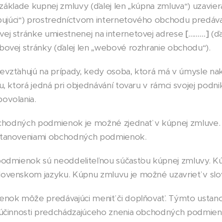
a základe kupnej zmluvy (ďalej len „kúpna zmluva“) uzavie
upujúci“) prostredníctvom internetového obchodu predáv
ej stránke umiestnenej na internetovej adrese
[………]
(ďa
ovej stránky (ďalej len „webové rozhranie obchodu“).
zťahujú na prípady, kedy osoba, ktorá má v úmysle nak
 ktorá jedná pri objednávání tovaru v rámci svojej podnik
ovolania.
chodných podmienok je možné zjednať v kúpnej zmluve.
stanoveniami obchodných podmienok.
odmienok sú neoddeliteľnou súčasťou kúpnej zmluvy. K
ovenskom jazyku. Kúpnu zmluvu je možné uzavrieť v slo
ok môže predávajúci meniť či doplňovať. Týmto ustano
 účinnosti predchádzajúceho znenia obchodných podmien