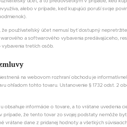
užívateľský účet, a to predovšetkým v prípade, keď kupu
využíva, alebo v prípade, keď kupujúci poruší svoje povi
podmienok).
, že používateľský účet nemusí byť dostupný nepretržit
warového a softwarového vybavenia predávajúceho, res
vybavenia tretích osôb.
 zmluvy
miestnená na webovom rozhraní obchodu je informatívneh
uvu ohľadom tohto tovaru. Ustanovenie § 1732 odst. 2 o
obsahuje informácie o tovare, a to vrátane uvedenia cie
, v prípade, že tento tovar zo svojej podstaty nemôže b
é vrátane dane z pridanej hodnoty a všetkých súvisiacic