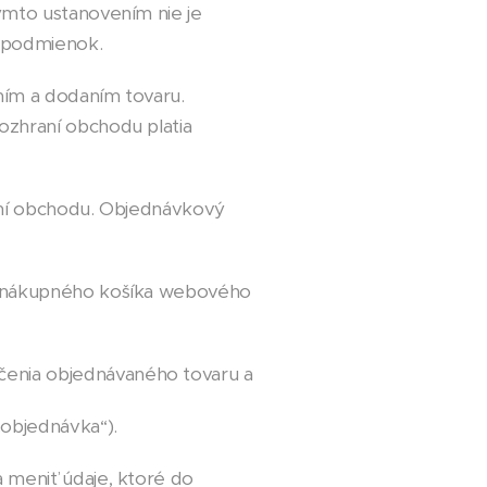
ýmto ustanovením nie je
 podmienok.
ním a dodaním tovaru.
zhraní obchodu platia
aní obchodu. Objednávkový
ho nákupného košíka webového
enia objednávaného tovaru a
„objednávka“).
meniť údaje, ktoré do