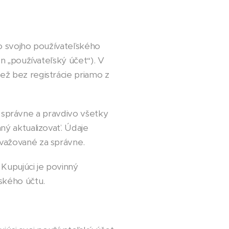
o svojho používateľského
n „používateľský účet“). V
ž bez registrácie priamo z
sť správne a pravdivo všetky
ný aktualizovať. Údaje
važované za správne.
Kupujúci je povinný
ského účtu.