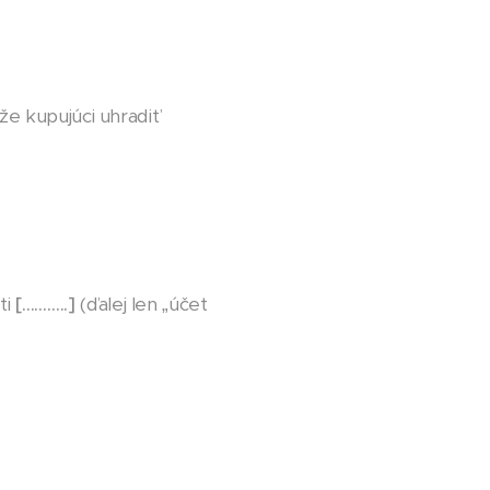
e kupujúci uhradiť
ti
[………..]
(ďalej len „účet