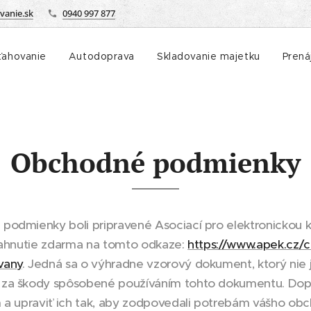
vanie.sk
0940 997 877
ťahovanie
Autodoprava
Skladovanie majetku
Prená
Obchodné podmienky
podmienky boli pripravené Asociací pro elektronickou 
tiahnutie zdarma na tomto odkaze:
https://www.apek.cz/
vany
. Jedná sa o výhradne vzorový dokument, ktorý ni
 za škody spôsobené používáním tohto dokumentu. Do
m a upraviť ich tak, aby zodpovedali potrebám vášho o