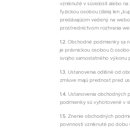
vzniknuté v súvislosti alebo n
fyzickou osobou (ďalej len „k
predávajúcim vedený na webov
prostredníctvom rozhrania web
1.2.
Obchodné podmienky sa nev
je právnickou osobou či osobou,
svojho samostatného výkonu p
1.3.
Ustanovenia odlišné od ob
zmluve majú prednosť pred u
1.4.
Ustanovenia obchodných p
podmienky sú vyhotovené v sl
1.5.
Znenie obchodných podmien
povinnosti vzniknuté po dobu