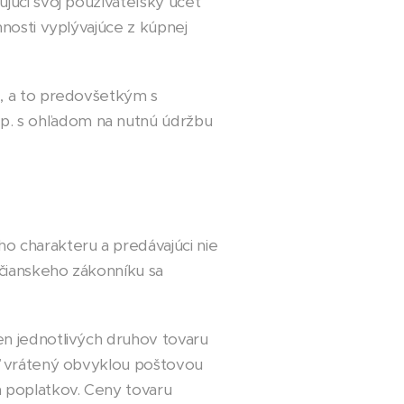
júci svoj používateľský účet
nnosti vyplývajúce z kúpnej
e, a to predovšetkým s
p. s ohľadom na nutnú údržbu
o charakteru a predávajúci nie
bčianskeho zákonníku sa
n jednotlivých druhov tovaru
yť vrátený obvyklou poštovou
h poplatkov. Ceny tovaru