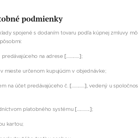
atobné podmienky
klady spojené s dodaním tovaru podľa kúpnej zmluvy môž
spôsobmi:
e predávajúceho na adrese
[………..]
;
u v mieste určenom kupujúcim v objednávke;
m na účet predávajúceho č.
[………..]
, vedený u spoločnos
edníctvom platobného systému
[………..]
;
ou kartou;