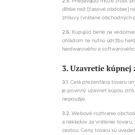
2.5.
Predávajúci môže zrušiť po
dlhšie než [časové obdobie] ne
zmluvy (vrátane obchodných 
2.6.
Kupujúci berie na vedomie
ohľadom na nutnú údržbu hard
hardwarového a softwarového 
3. Uzavretie kúpnej
3.1.
Celá prezentácia tovaru u
je povinný uzavrieť kúpnu zml
nepoužije.
3.2.
Webové rozhranie obchodu 
a nákladov za vrátenie tovaru
cestou. Ceny tovaru sú uveden