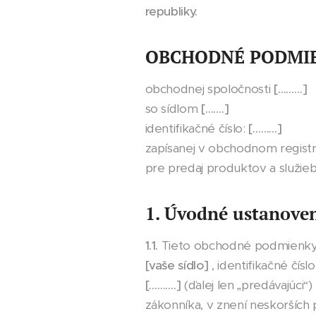
republiky.
OBCHODNÉ PODMI
obchodnej spoločnosti
[………]
so sídlom
[…….]
identifikačné číslo:
[………]
zapísanej v obchodnom regis
pre predaj produktov a služi
1. Úvodné ustanove
1.1.
Tieto obchodné podmienky 
[vaše sídlo]
, identifikačné čísl
[……….]
(ďalej len „predávajúci“
zákonníka, v znení neskorších 