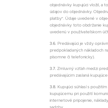
objednávky kupujúci vložil, a 
údajov do objednávky. Objedná
platby“. Údaje uvedené v obj
objednávky toto obdržanie kup
uvedenú v používateľskom účte
3.6.
Predávajúci je vždy opráv
predpokladaných nákladoch na
písomne či telefonicky).
3.7.
Zmluvný vzťah medzi predá
predávajúcim zaslaná kupujúce
3.8.
Kupujúci súhlasí s použití
kupujúcemu pri použití komunik
internetové pripojenie, náklady
sadzby.