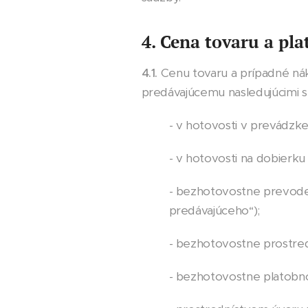
4. Cena tovaru a pl
4.1.
Cenu tovaru a prípadné ná
predávajúcemu nasledujúcimi 
- v hotovosti v prevádzk
- v hotovosti na dobierk
- bezhotovostne prevode
predávajúceho“);
- bezhotovostne prostr
- bezhotovostne platobn