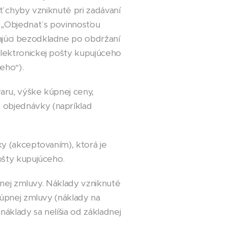
ť chyby vzniknuté pri zadávaní
 „Objednať s povinnosťou
júci bezodkladne po obdržaní
lektronickej pošty kupujúceho
eho“).
aru, výške kúpnej ceny,
 objednávky (napríklad
y (akceptovaním), ktorá je
ošty kupujúceho.
pnej zmluvy. Náklady vzniknuté
kúpnej zmluvy (náklady na
náklady sa nelíšia od základnej