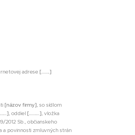
ernetovej adrese
[…….]
ti
[názov firmy]
, so sídlom
……]
, oddiel
[………]
, vložka
 89/2012 Sb., občianskeho
a a povinnosti zmluvných strán