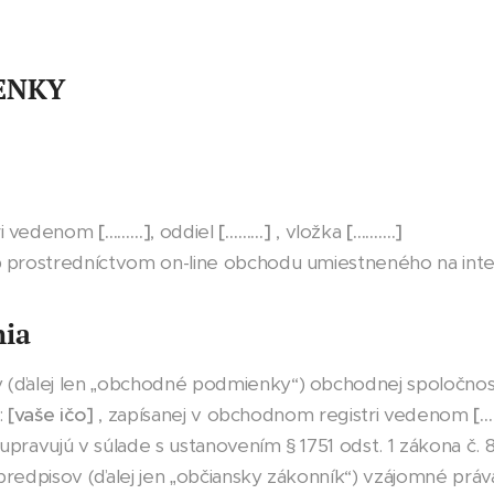
ENKY
tri vedenom
[………]
, oddiel
[………]
, vložka
[……….]
eb prostredníctvom on-line obchodu umiestneného na int
nia
(ďalej len „obchodné podmienky“) obchodnej spoločnos
o:
[vaše ičo]
, zapísanej v obchodnom registri vedenom
[…
) upravujú v súlade s ustanovením § 1751 odst. 1 zákona č.
predpisov (ďalej jen „občiansky zákonník“) vzájomné práv