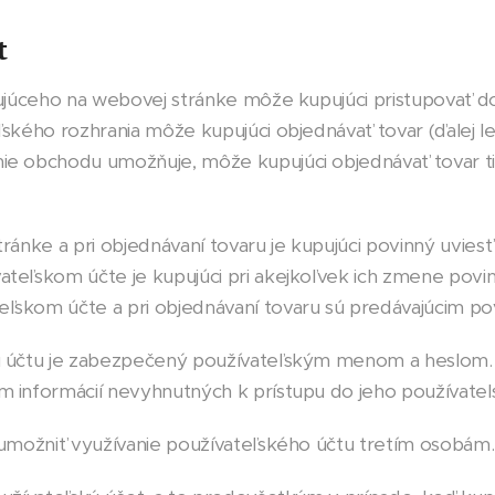
t
ujúceho na webovej stránke môže kupujúci pristupovať d
ľského rozhrania môže kupujúci objednávať tovar (ďalej le
ie obchodu umožňuje, môže kupujúci objednávať tovar tie
stránke a pri objednávaní tovaru je kupujúci povinný uvie
teľskom účte je kupujúci pri akejkoľvek ich zmene povin
ľskom účte a pri objednávaní tovaru sú predávajúcim po
u účtu je zabezpečený používateľským menom a heslom. 
m informácií nevyhnutných k prístupu do jeho používatel
 umožniť využívanie používateľského účtu tretím osobám.