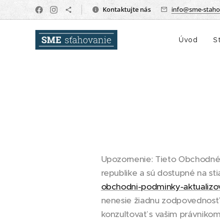
Kontaktujte nás
info@sme-staho
Úvod
S
Upozornenie: Tieto Obchodné 
republike a sú dostupné na s
obchodni-podminky-aktualizo
nenesie žiadnu zodpovednosť
konzultovať s vašim právniko