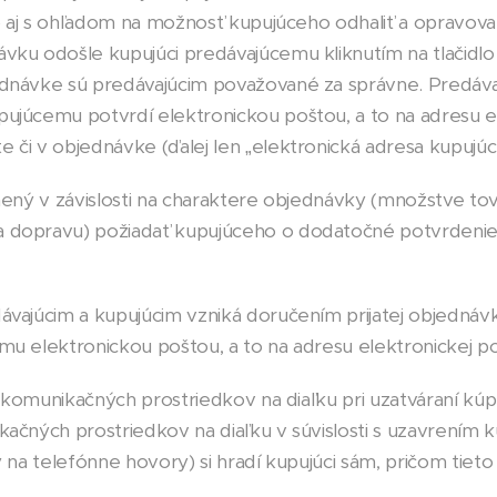
to aj s ohľadom na možnosť kupujúceho odhaliť a opravova
vku odošle kupujúci predávajúcemu kliknutím na tlačidlo
ednávke sú predávajúcim považované za správne. Predáva
ujúcemu potvrdí elektronickou poštou, a to na adresu e
 či v objednávke (ďalej len „elektronická adresa kupujúc
nený v závislosti na charaktere objednávky (množstve tov
 dopravu) požiadať kupujúceho o dodatočné potvrdenie
vajúcim a kupujúcim vzniká doručením prijatej objednávk
mu elektronickou poštou, a to na adresu elektronickej p
m komunikačných prostriedkov na diaľku pri uzatváraní kú
ačných prostriedkov na diaľku v súvislosti s uzavrením 
 na telefónne hovory) si hradí kupujúci sám, pričom tieto 